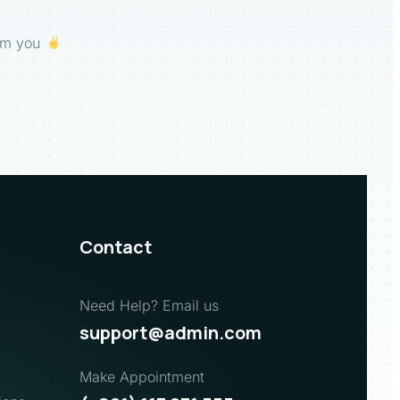
am you
Contact
Need Help? Email us
support@admin.com
Make Appointment