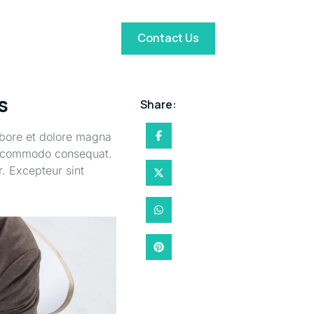
Contact Us
s
Share:
abore et dolore magna
 ea commodo consequat.
r. Excepteur sint