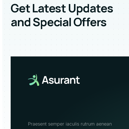
Get Latest Updates
and Special Offers
Praesent semper iaculis rutrum aenean