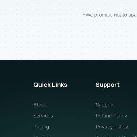
*We promise not to sp
Quick Links
Support
About
Support
Services
Refund Policy
Pricing 
Privacy Policy