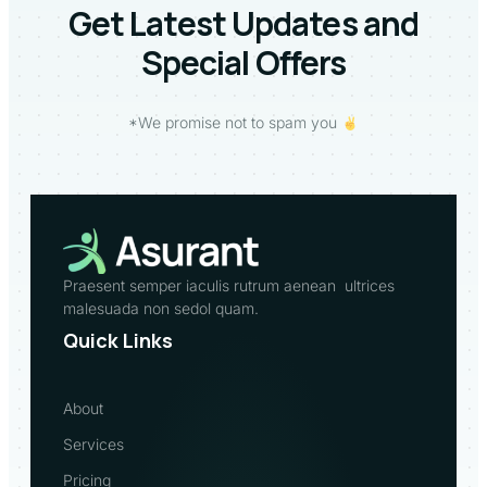
Get Latest Updates and
Special Offers
*We promise not to spam you
Praesent semper iaculis rutrum aenean ultrices
malesuada non sedol quam.
Quick Links
About
Services
Pricing 